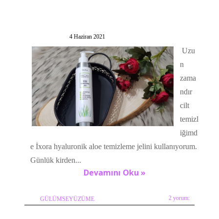
4 Haziran 2021
Uzu
n
zama
ndır
cilt
temizl
iğimd
e İxora hyaluronik aloe temizleme jelini kullanıyorum.
Günlük kirden...
Devamını Oku »
2 yorum:
GÜLÜMSEYÜZÜME