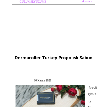
4 yorum:
GÜLÜMSEYÜZÜME
Dermaroller Turkey Propolisli Sabun
30 Kasım 2021
Geçti
ğimiz
ay