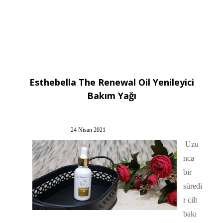
Esthebella The Renewal Oil Yenileyici
Bakım Yağı
24 Nisan 2021
Uzu
nca
bir
süredi
r cilt
bakı