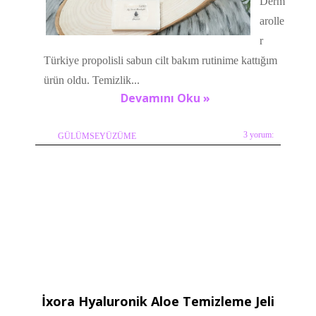
Derm
arolle
r
Türkiye propolisli sabun cilt bakım rutinime kattığım
ürün oldu. Temizlik...
Devamını Oku »
3 yorum:
GÜLÜMSEYÜZÜME
İxora Hyaluronik Aloe Temizleme Jeli