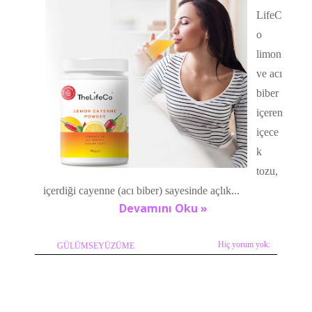
LifeC
o
limon
ve acı
biber
içeren
içece
k
tozu,
içerdiği cayenne (acı biber) sayesinde açlık...
Devamını Oku »
Hiç yorum yok:
GÜLÜMSEYÜZÜME