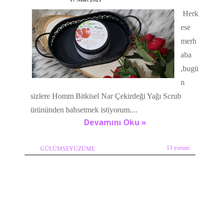
Herk
ese
merh
aba
,bugü
n
sizlere Homm Bitkisel Nar Çekirdeği Yağı Scrub
ürününden bahsetmek istiyorum....
Devamını Oku »
13 yorum:
GÜLÜMSEYÜZÜME