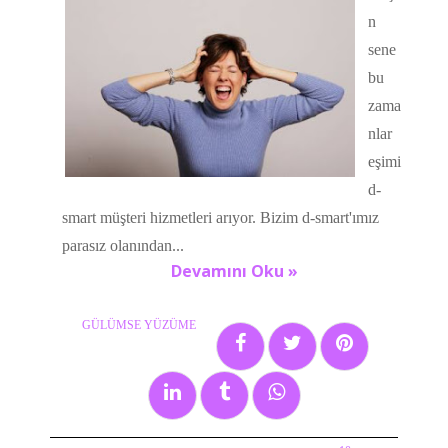
n
sene
bu
zama
nlar
eşimi
d-
smart müşteri hizmetleri arıyor. Bizim d-smart'ımız
parasız olanından...
Devamını Oku »
GÜLÜMSE YÜZÜME