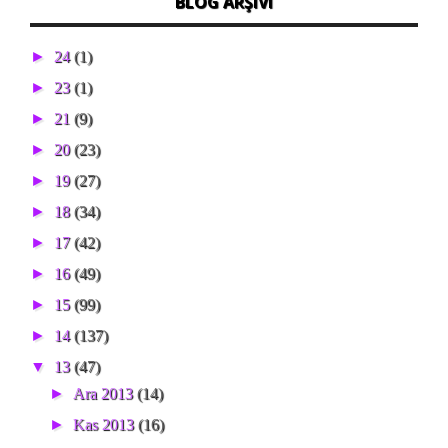
BLOG ARŞIVI
►
24
(1)
►
23
(1)
►
21
(9)
►
20
(23)
►
19
(27)
►
18
(34)
►
17
(42)
►
16
(49)
►
15
(99)
►
14
(137)
▼
13
(47)
►
Ara 2013
(14)
►
Kas 2013
(16)