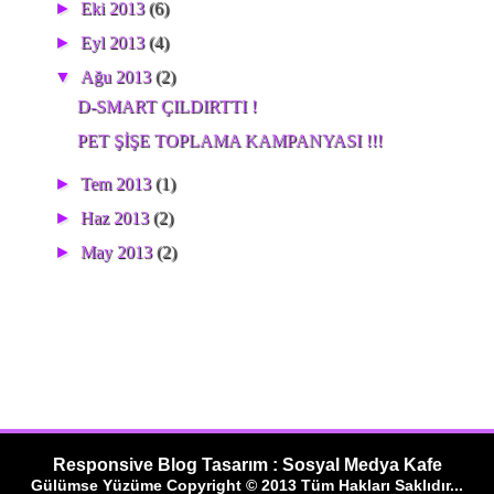
►
Eki 2013
(6)
►
Eyl 2013
(4)
▼
Ağu 2013
(2)
D-SMART ÇILDIRTTI !
PET ŞİŞE TOPLAMA KAMPANYASI !!!
►
Tem 2013
(1)
►
Haz 2013
(2)
►
May 2013
(2)
Responsive Blog Tasarım : Sosyal Medya Kafe
Gülümse Yüzüme Copyright © 2013 Tüm Hakları Saklıdır...