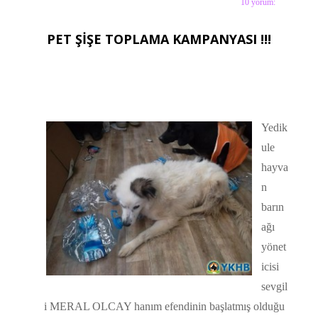
10 yorum:
Etiketler:
D-SMART
,
içimi-döküyorum
PET ŞİŞE TOPLAMA KAMPANYASI !!!
Yedik
ule
hayva
n
barın
ağı
yönet
icisi
sevgil
i MERAL OLCAY hanım efendinin başlatmış olduğu