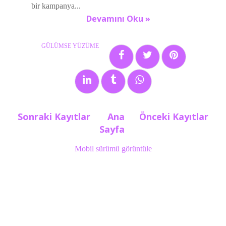
bir kampanya...
Devamını Oku »
GÜLÜMSE YÜZÜME
2 yorum:
Sonraki Kayıtlar
Ana
Önceki Kayıtlar
Etiketler:
PET ŞİŞE
,
sosyal-yardım
,
YEDİKULE
Sayfa
HAYVAN BARINAĞI
Mobil sürümü görüntüle