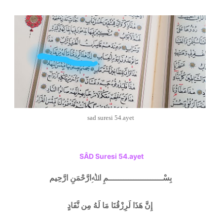
sad suresi 54.ayet
SÂD Suresi 54.ayet
بِسْــــــــــــــــــــــمِ اﷲِارَّحْمَنِ ارَّحِيم
إِنَّ هَذَا لَرِزْقُنَا مَا لَهُ مِن نَّفَادٍ