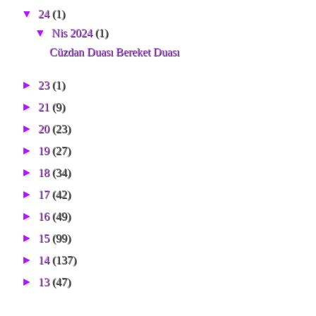
▼
24
(1)
▼
Nis 2024
(1)
Cüzdan Duası Bereket Duası
►
23
(1)
►
21
(9)
►
20
(23)
►
19
(27)
►
18
(34)
►
17
(42)
►
16
(49)
►
15
(99)
►
14
(137)
►
13
(47)