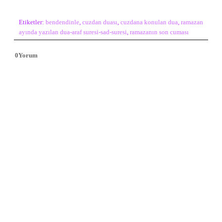
Etiketler:
bendendinle
,
cuzdan duası
,
cuzdana konulan dua
,
ramazan
ayında yazılan dua-araf suresi-sad-suresi
,
ramazanın son cuması
0
Yorum