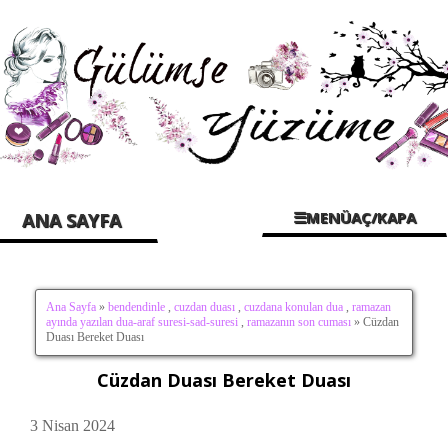
☰MENÜAÇ/KAPA
ANA SAYFA
Ana Sayfa
»
bendendinle
,
cuzdan duası
,
cuzdana konulan dua
,
ramazan
ayında yazılan dua-araf suresi-sad-suresi
,
ramazanın son cuması
» Cüzdan
Duası Bereket Duası
Cüzdan Duası Bereket Duası
3 Nisan 2024