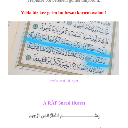
Hepinize bol bereketli günler diliyorum.
Yılda bir kez gelen bu fırsatı kaçırmayalım !
araf suresi 10. ayet
A’RÂF Suresi 10.ayet
بِسْــــــــــــــــــــــمِ اﷲِارَّحْمَنِ ارَّحِيم