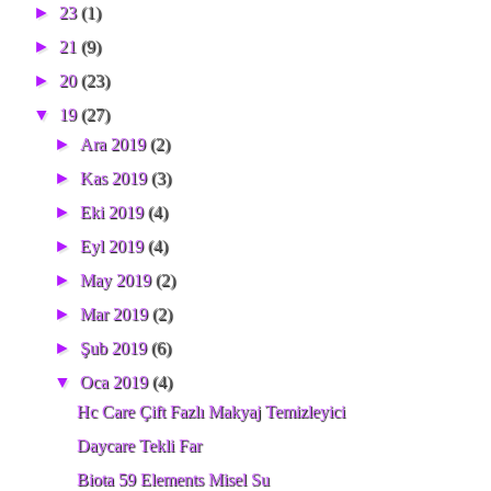
►
23
(1)
►
21
(9)
►
20
(23)
▼
19
(27)
►
Ara 2019
(2)
►
Kas 2019
(3)
►
Eki 2019
(4)
►
Eyl 2019
(4)
►
May 2019
(2)
►
Mar 2019
(2)
►
Şub 2019
(6)
▼
Oca 2019
(4)
Hc Care Çift Fazlı Makyaj Temizleyici
Daycare Tekli Far
Biota 59 Elements Misel Su