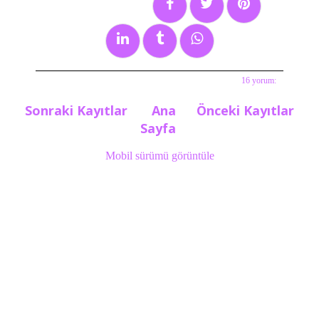
16 yorum:
Etiketler:
etkinlikvesponsorlar
,
ırmak ayakkabı
,
Sonraki Kayıtlar
Ana
Önceki Kayıtlar
online ayakkabı
Sayfa
Mobil sürümü görüntüle