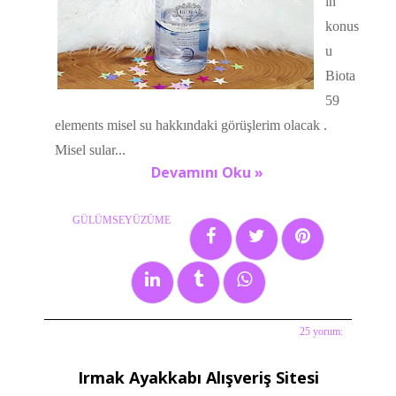
ın
konus
u
Biota
59
elements misel su hakkındaki görüşlerim olacak .
Misel sular...
Devamını Oku »
GÜLÜMSEYÜZÜME
25 yorum:
Etiketler:
bakım
,
biota 59 elements misel su
,
misel su
Irmak Ayakkabı Alışveriş Sitesi