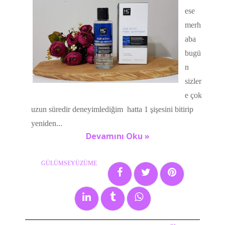
ese
merh
aba
bugü
n
sizler
e çok
uzun süredir deneyimlediğim hatta 1 şişesini bitirip
yeniden...
Devamını Oku »
GÜLÜMSEYÜZÜME