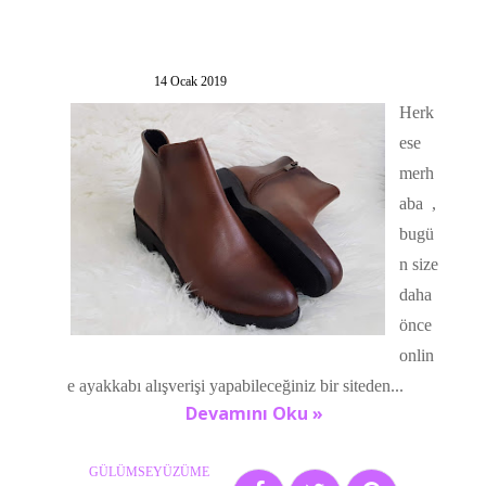
14 Ocak 2019
Herk
ese
merh
aba ,
bugü
n size
daha
önce
onlin
e ayakkabı alışverişi yapabileceğiniz bir siteden...
Devamını Oku »
GÜLÜMSEYÜZÜME