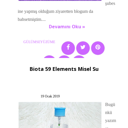
şubes
ine yapmış olduğum ziyaretten blogum da
bahsetmiştim....
Devamını Oku »
GÜLÜMSEYÜZÜME
Biota 59 Elements Misel Su
30 yorum:
Etiketler:
daycare
,
daycare far
,
daycare tekli far
,
makyaj
,
makyaj blogu
,
makyaj ürünleri
19 Ocak 2019
Bugü
nkü
yazım