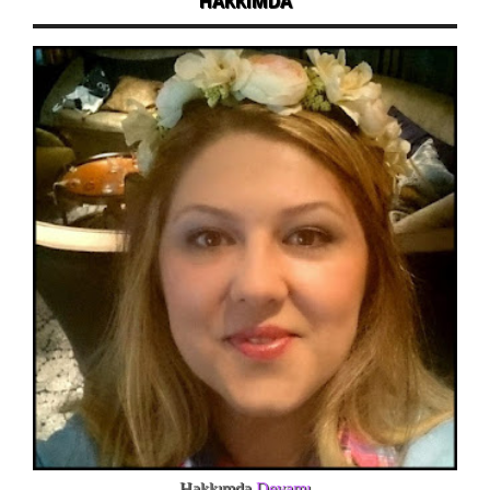
HAKKIMDA
Hakkımda
Devamı