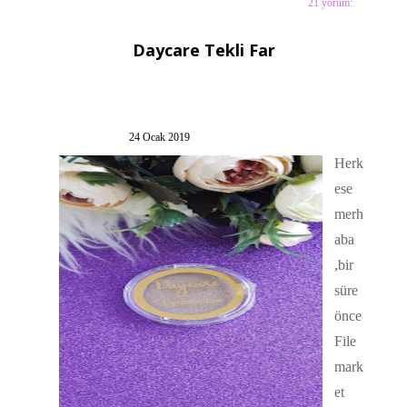
21 yorum:
Etiketler:
bakım
,
hc care çift fazlı makyaj
temizleyici
,
makyaj blogu
Daycare Tekli Far
24 Ocak 2019
Herk
ese
merh
aba
,bir
süre
önce
File
mark
et