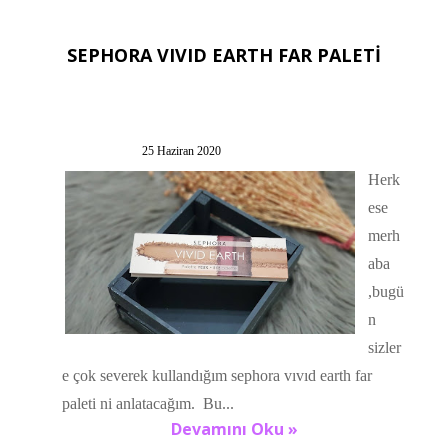
SEPHORA VIVID EARTH FAR PALETİ
25 Haziran 2020
Herk
ese
merh
aba
,bugü
n
sizler
e çok severek kullandığım sephora vıvıd earth far
paleti ni anlatacağım. Bu...
Devamını Oku »