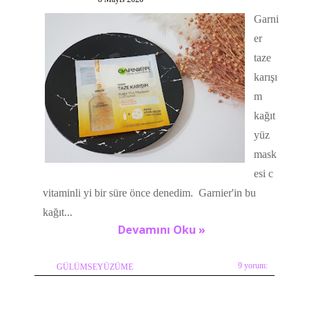
Garni
er
taze
karışı
m
kağıt
yüz
mask
esi c
vitaminli yi bir süre önce denedim. Garnier'in bu
kağıt...
Devamını Oku »
9 yorum:
GÜLÜMSEYÜZÜME