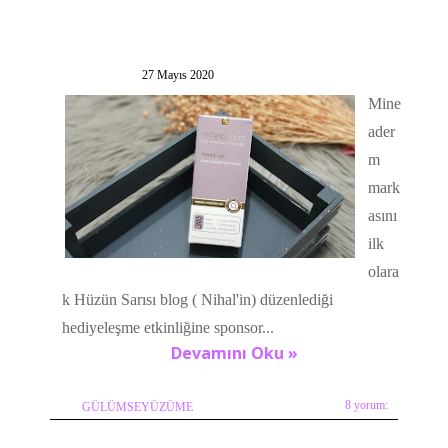
27 Mayıs 2020
Mine
ader
m
mark
asını
ilk
olara
k Hüzün Sarısı blog ( Nihal'in) düzenlediği
hediyeleşme etkinliğine sponsor...
Devamını Oku »
8 yorum:
GÜLÜMSEYÜZÜME