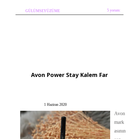
5 yorum:
GÜLÜMSEYÜZÜME
Avon Power Stay Kalem Far
1 Haziran 2020
Avon
mark
asının