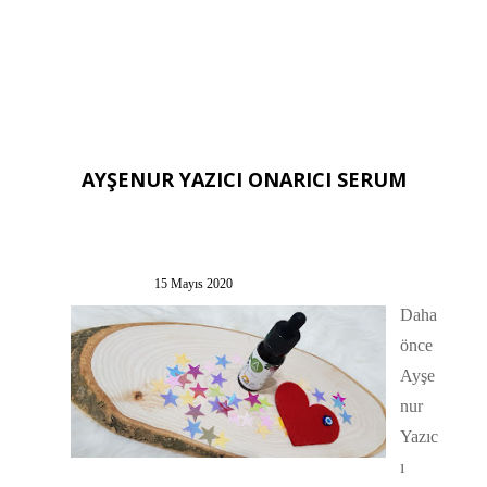
AYŞENUR YAZICI ONARICI SERUM
15 Mayıs 2020
Daha
önce
Ayşe
nur
Yazıc
ı