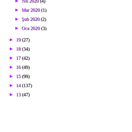
►
Nis 2020
(4)
►
Mar 2020
(1)
►
Şub 2020
(2)
►
Oca 2020
(3)
►
19
(27)
►
18
(34)
►
17
(42)
►
16
(49)
►
15
(99)
►
14
(137)
►
13
(47)