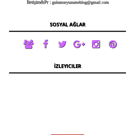
İletişim&Pr :
gulumseyuzumeblog@gmail.com
SOSYAL AĞLAR
İZLEYICILER