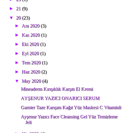
►
21
(9)
▼
20
(23)
►
Ara 2020
(3)
►
Kas 2020
(1)
►
Eki 2020
(1)
►
Eyl 2020
(1)
►
Tem 2020
(1)
►
Haz 2020
(2)
▼
May 2020
(4)
Mineaderm Kırışıklık Karşıtı El Kremi
AYŞENUR YAZICI ONARICI SERUM
Garnier Taze Karışım Kağıt Yüz Maskesi C Vitaminli
Ayşenur Yazıcı Face Cleansing Gel Yüz Temizleme
Jeli