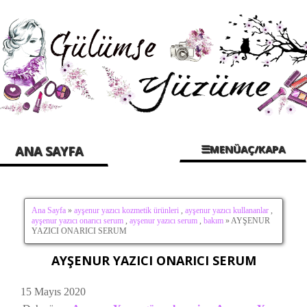
☰MENÜAÇ/KAPA
ANA SAYFA
Ana Sayfa
»
ayşenur yazıcı kozmetik ürünleri
,
ayşenur yazıcı kullananlar
,
ayşenur yazıcı onarıcı serum
,
ayşenur yazıcı serum
,
bakım
» AYŞENUR
YAZICI ONARICI SERUM
AYŞENUR YAZICI ONARICI SERUM
15 Mayıs 2020