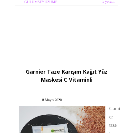
5 yorum:
GÜLÜMSEYÜZÜME
Garnier Taze Karışım Kağıt Yüz
Maskesi C Vitaminli
8 Mayıs 2020
Garni
er
taze