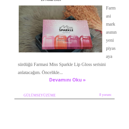
Farm
asi
mark
asının
yeni
piyas
aya
sürdüğü Farmasi Miss Sparkle Lip Gloss serisini
anlatacağım. Öncelikle...
Devamını Oku »
8 yorum:
GÜLÜMSEYÜZÜME