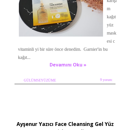
karışı
m
kağıt
yüz
mask
esi c
vitaminli yi bir süre önce denedim. Garnier'in bu
kağıt...
Devamını Oku »
9 yorum:
GÜLÜMSEYÜZÜME
Ayşenur Yazıcı Face Cleansing Gel Yüz