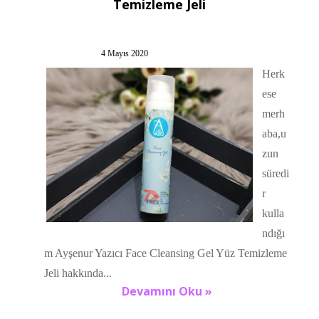
Temizleme Jeli
4 Mayıs 2020
Herk
ese
merh
aba,u
zun
süredi
r
kulla
ndığı
m Ayşenur Yazıcı Face Cleansing Gel Yüz Temizleme
Jeli hakkında...
Devamını Oku »