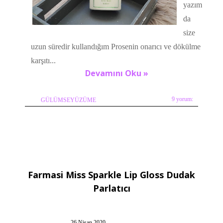
yazım
da
size
uzun süredir kullandığım Prosenin onarıcı ve dökülme
karşıtı...
Devamını Oku »
9 yorum:
GÜLÜMSEYÜZÜME
Farmasi Miss Sparkle Lip Gloss Dudak
Parlatıcı
26 Nisan 2020