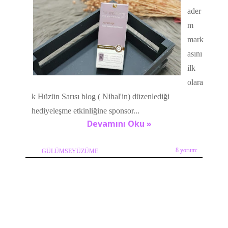
ader
m
mark
asını
ilk
olara
k Hüzün Sarısı blog ( Nihal'in) düzenlediği
hediyeleşme etkinliğine sponsor...
Devamını Oku »
8 yorum:
GÜLÜMSEYÜZÜME