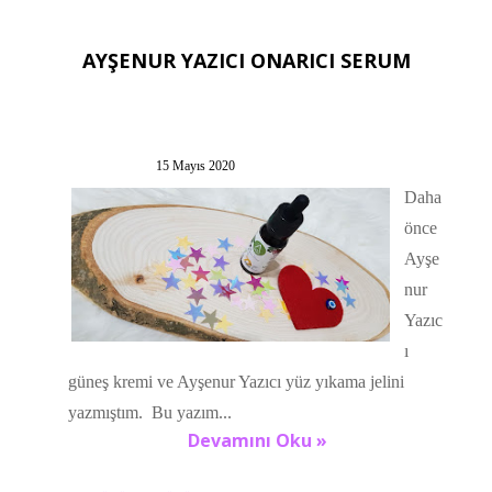
AYŞENUR YAZICI ONARICI SERUM
15 Mayıs 2020
Daha
önce
Ayşe
nur
Yazıc
ı
güneş kremi ve Ayşenur Yazıcı yüz yıkama jelini
yazmıştım. Bu yazım...
Devamını Oku »