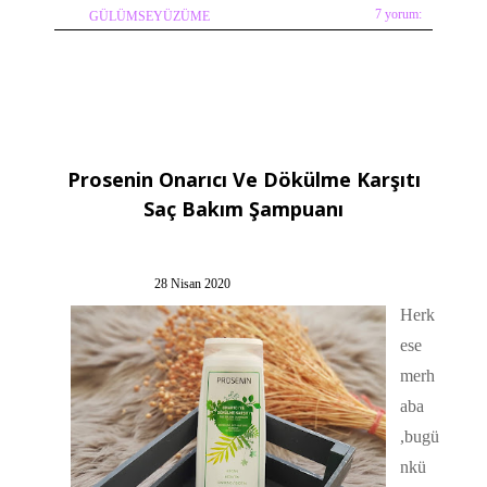
7 yorum:
GÜLÜMSEYÜZÜME
Prosenin Onarıcı Ve Dökülme Karşıtı
Saç Bakım Şampuanı
28 Nisan 2020
Herk
ese
merh
aba
,bugü
nkü