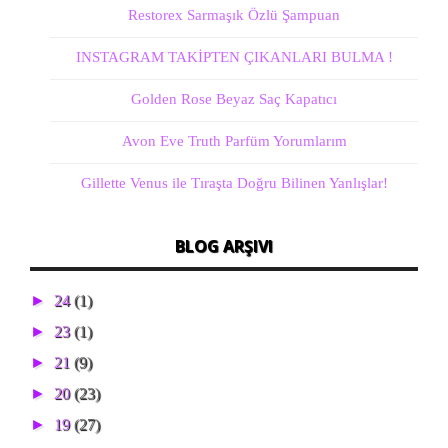
Restorex Sarmaşık Özlü Şampuan
INSTAGRAM TAKİPTEN ÇIKANLARI BULMA !
Golden Rose Beyaz Saç Kapatıcı
Avon Eve Truth Parfüm Yorumlarım
Gillette Venus ile Tıraşta Doğru Bilinen Yanlışlar!
BLOG ARŞIVI
►
24
(1)
►
23
(1)
►
21
(9)
►
20
(23)
►
19
(27)