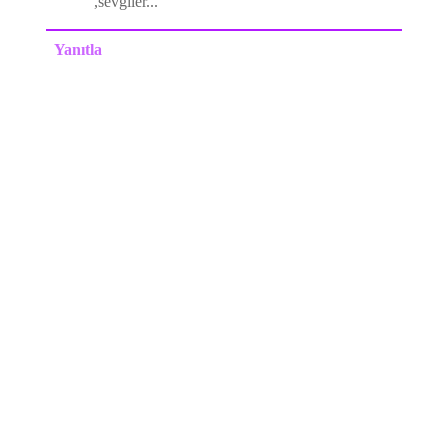
,sevgiler...
Yanıtla