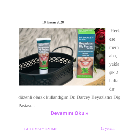
18 Kasım 2020
Herk
ese
merh
aba,
yakla
şık 2
hafta
dır
düzenli olarak kullandığım Dr. Darcey Beyazlatıcı Diş
Pastası...
Devamını Oku »
15 yorum:
GÜLÜMSEYÜZÜME