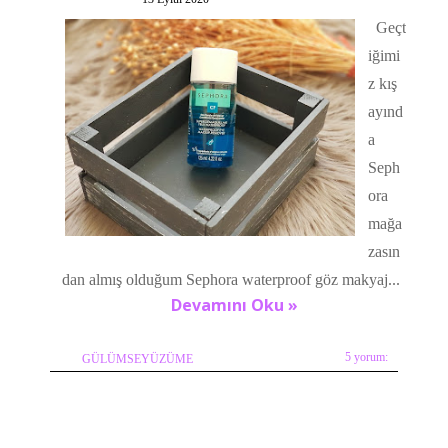
Geçt
iğimi
z kış
ayınd
a
Seph
ora
mağa
zasın
dan almış olduğum Sephora waterproof göz makyaj...
Devamını Oku »
5 yorum:
GÜLÜMSEYÜZÜME