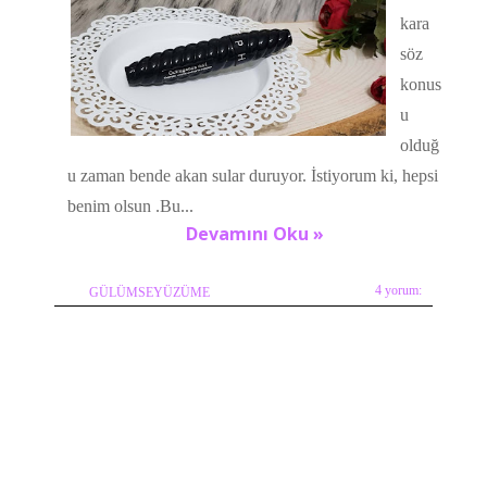
kara
söz
konus
u
olduğ
u zaman bende akan sular duruyor. İstiyorum ki, hepsi
benim olsun .Bu...
Devamını Oku »
4 yorum:
GÜLÜMSEYÜZÜME