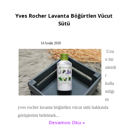
Yves Rocher Lavanta Böğürtlen Vücut
Sütü
14 Aralık 2020
Uzu
n bir
süredi
r
kulla
ndığı
m
yves rocher lavanta böğürtlen vücut sütü hakkında
görüşlerimi belirtmek...
Devamını Oku »