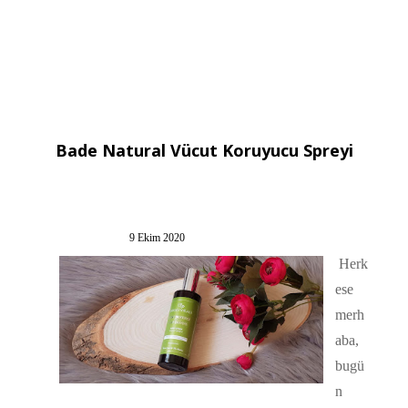
Bade Natural Vücut Koruyucu Spreyi
9 Ekim 2020
Herk
ese
merh
aba,
bugü
n