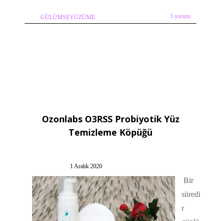
5 yorum:
GÜLÜMSEYÜZÜME
Ozonlabs O3RSS Probiyotik Yüz
Temizleme Köpüğü
1 Aralık 2020
Bir
süredi
r