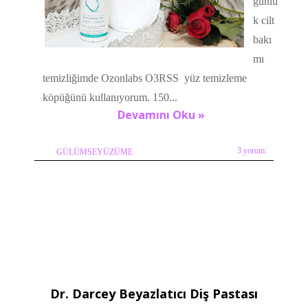
günlü
k cilt
bakı
mı
temizliğimde Ozonlabs O3RSS yüz temizleme
köpüğünü kullanıyorum. 150...
Devamını Oku »
3 yorum:
GÜLÜMSEYÜZÜME
Dr. Darcey Beyazlatıcı Diş Pastası