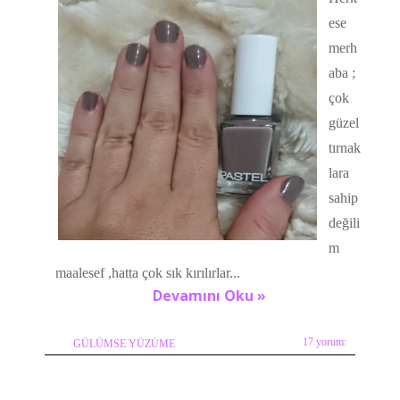
ese
merh
aba ;
çok
güzel
tırnak
lara
sahip
değili
m
maalesef ,hatta çok sık kırılırlar...
Devamını Oku »
17 yorum:
GÜLÜMSE YÜZÜME