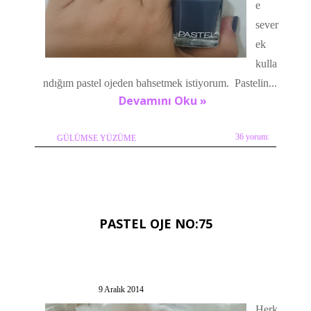
e
sever
ek
kulla
ndığım pastel ojeden bahsetmek istiyorum. Pastelin...
Devamını Oku »
36 yorum:
GÜLÜMSE YÜZÜME
PASTEL OJE NO:75
9 Aralık 2014
Herk