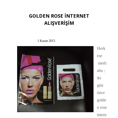
GOLDEN ROSE İNTERNET
ALIŞVERİŞİM
1 Kasım 2013
Herk
ese
merh
aba ;
iki
gün
önce
golde
n rose
intern