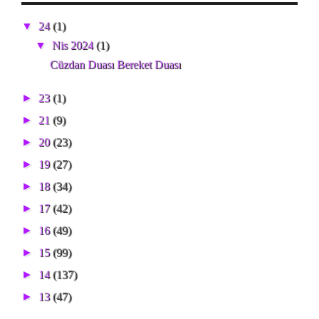
▼
24
(1)
▼
Nis 2024
(1)
Cüzdan Duası Bereket Duası
►
23
(1)
►
21
(9)
►
20
(23)
►
19
(27)
►
18
(34)
►
17
(42)
►
16
(49)
►
15
(99)
►
14
(137)
►
13
(47)