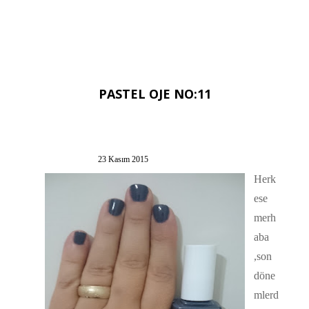
PASTEL OJE NO:11
23 Kasım 2015
Herk
ese
merh
aba
,son
döne
mlerd