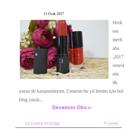
13 Ocak 2017
Herk
ese
merh
aba
,2017
senesi
nin
ilk
yazısı ile karşınızdayım. Umarım bu yıl benim için bol
blog yazılı...
Devamını Oku »
37 yorum:
GÜLÜMSE YÜZÜME