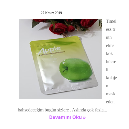
27 Kasım 2019
Timel
ess tr
uth
elma
kök
hücre
li
kolaje
n
mask
eden
bahsedeceğim bugün sizlere . Aslında çok fazla...
Devamını Oku »