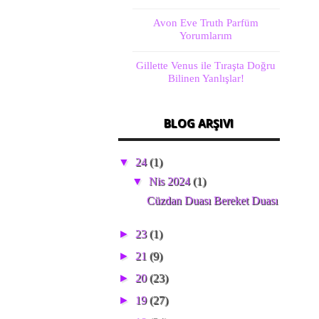
Avon Eve Truth Parfüm
Yorumlarım
Gillette Venus ile Tıraşta Doğru
Bilinen Yanlışlar!
BLOG ARŞIVI
▼
24
(1)
▼
Nis 2024
(1)
Cüzdan Duası Bereket Duası
►
23
(1)
►
21
(9)
►
20
(23)
►
19
(27)