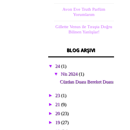
Avon Eve Truth Parfüm
Yorumlarım
Gillette Venus ile Tıraşta Doğru
Bilinen Yanlışlar!
BLOG ARŞIVI
▼
24
(1)
▼
Nis 2024
(1)
Cüzdan Duası Bereket Duası
►
23
(1)
►
21
(9)
►
20
(23)
►
19
(27)