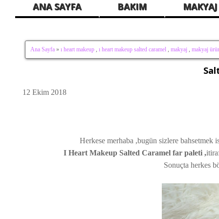
ANA SAYFA
BAKIM
MAKYAJ
Ana Sayfa
»
ı heart makeup
,
ı heart makeup salted caramel
,
makyaj
,
makyaj ürün
Sal
12 Ekim 2018
Herkese merhaba ,bugün sizlere bahsetmek ist
I Heart Makeup Salted Caramel far paleti ,
itir
Sonuçta herkes böy