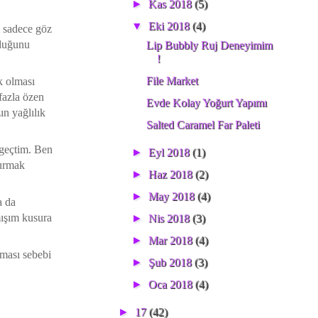
►
Kas 2018
(5)
▼
Eki 2018
(4)
i sadece göz
rduğunu
Lip Bubbly Ruj Deneyimim
!
File Market
k olması
 fazla özen
Evde Kolay Yoğurt Yapımı
n yağlılık
Salted Caramel Far Paleti
 geçtim. Ben
►
Eyl 2018
(1)
durmak
►
Haz 2018
(2)
►
May 2018
(4)
a da
mışım kusura
►
Nis 2018
(3)
►
Mar 2018
(4)
lması sebebi
►
Şub 2018
(3)
►
Oca 2018
(4)
►
17
(42)