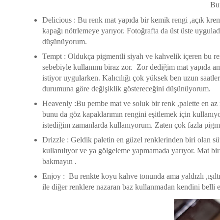
Bun
Delicious : Bu renk mat yapıda bir kemik rengi ,açık krem 
kapağı nötrlemeye yarıyor. Fotoğrafta da üst üste uygula
düşünüyorum.
Tempt : Oldukça pigmentli siyah ve kahvelik içeren bu r
sebebiyle kullanımı biraz zor. Zor dediğim mat yapıda ama 
istiyor uygularken. Kalıcılığı çok yüksek ben uzun saatl
durumuna göre değişiklik göstereceğini düşünüyorum.
Heavenly :Bu pembe mat ve soluk bir renk ,palette en az r
bunu da göz kapaklarımın rengini eşitlemek için kullan
istediğim zamanlarda kullanıyorum. Zaten çok fazla pigme
Drizzle : Geldik paletin en güzel renklerinden biri olan 
kullanılıyor ve ya gölgeleme yapmamada yarıyor. Mat bir 
bakmayın .
Enjoy : Bu renkte koyu kahve tonunda ama yaldızlı ,ışılt
ile diğer renklere nazaran baz kullanmadan kendini belli