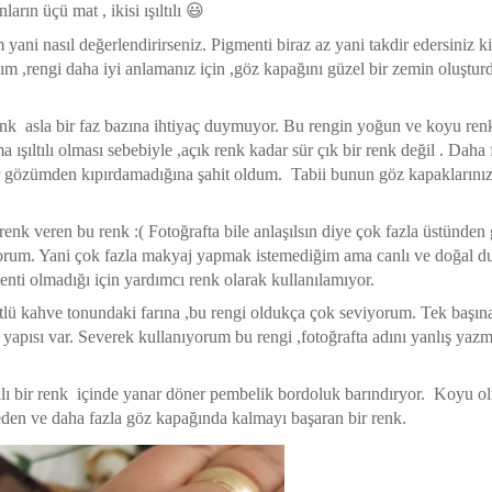
ların üçü mat , ikisi ışıltılı 😃
yani nasıl değerlendirirseniz. Pigmenti biraz az yani takdir edersiniz k
dım ,rengi daha iyi anlamanız için ,göz kapağını güzel bir zemin oluştu
enk asla bir faz bazına ihtiyaç duymuyor. Bu rengin yoğun ve koyu ren
ışıltılı olması sebebiyle ,açık renk kadar sür çık bir renk değil . Daha
er gözümden kıpırdamadığına şahit oldum. Tabii bunun göz kapaklarınızı
enk veren bu renk :( Fotoğrafta bile anlaşılsın diye çok fazla üstünden
ıyorum. Yani çok fazla makyaj yapmak istemediğim ama canlı ve doğal 
nti olmadığı için yardımcı renk olarak kullanılamıyor.
sütlü kahve tonundaki farına ,bu rengi oldukça çok seviyorum. Tek başın
yapısı var. Severek kullanıyorum bu rengi ,fotoğrafta adını yanlış yaz
ılı bir renk içinde yanar döner pembelik bordoluk barındıryor. Koyu o
 eden ve daha fazla göz kapağında kalmayı başaran bir renk.