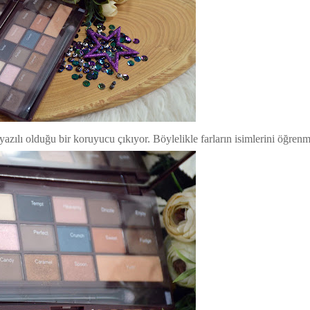
 yazılı olduğu bir koruyucu çıkıyor. Böylelikle farların isimlerini öğren