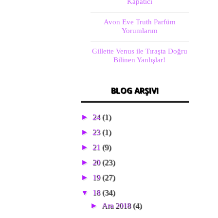
Kapatıcı
Avon Eve Truth Parfüm
Yorumlarım
Gillette Venus ile Tıraşta Doğru
Bilinen Yanlışlar!
BLOG ARŞIVI
►
24
(1)
►
23
(1)
►
21
(9)
►
20
(23)
►
19
(27)
▼
18
(34)
►
Ara 2018
(4)