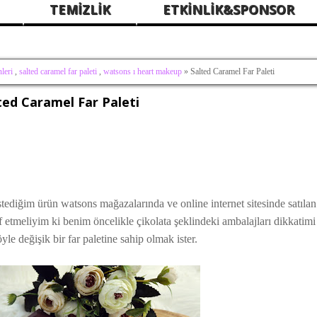
TEMİZLİK
ETKİNLİK&SPONSOR
leri
,
salted caramel far paleti
,
watsons ı heart makeup
» Salted Caramel Far Paleti
ted Caramel Far Paleti
ediğim ürün watsons mağazalarında ve online internet sitesinde satıla
af etmeliyim ki benim öncelikle çikolata şeklindeki ambalajları dikkatimi 
le değişik bir far paletine sahip olmak ister.