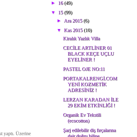
►
16
(49)
▼
15
(99)
►
Ara 2015
(6)
▼
Kas 2015
(10)
Kiralık Yazlık Villa
CECİLE ARTLİNER 01
BLACK KEÇE UÇLU
EYELİNER !
PASTEL OJE NO:11
PORTAKALRENGİ.COM
YENİ KOZMETİK
ADRESİNİZ !
LERZAN KARADAN İLE
29 EKİM ETKİNLİĞİ !
Organik Ev Tekstili
(ecocotton)
Şarj edilebilir diş fırçalarına
st yaptı. Üzerine
dair doğru biline...