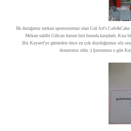
İlk durağımız mekan sponsorumuz olan Gül Art's Cafe&Cake uğ
Mekan sahibi Gülcan hanım bizi burada karşıladı. Kısa bir 
Biz Kayseri'ye gitmeden önce en çok duyduğumuz söz orası 
donarsınız oldu :) Şansımıza o gün Kay