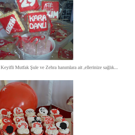
Keyifli Mutfak Şule ve Zehra hanımlara ait ,ellerinize sağlık...