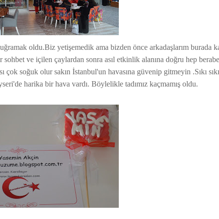
ramak oldu.Biz yetişemedik ama bizden önce arkadaşlarım burada kahv
sohbet ve içilen çaylardan sonra asıl etkinlik alanına doğru hep beraber
çok soğuk olur sakın İstanbul'un havasına güvenip gitmeyin .Sıkı sıkı
seri'de harika bir hava vardı. Böylelikle tadımız kaçmamış oldu.