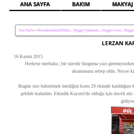
ANA SAYFA
BAKIM
MAKYAJ
Ana Sayfa
»
#lerzankaradanli29ekim
,
blogger buluşması
,
blogger event
,
blogger
LERZAN KAR
16 Kasım 2015
Herkese merhaba ; bir süredir bloguma yazı giremiyordum
aksamasına sebep oldu. Neyse ki 
Bugün size bahsetmek istediğim konu 29 ekimde katıldığım #l
şekilde kutladım. Etkinlik Kayseri'de olduğu için daveti alır
gidiyo