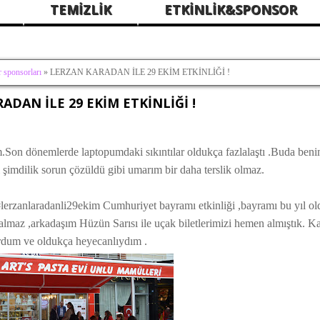
TEMİZLİK
ETKİNLİK&SPONSOR
 sponsorları
» LERZAN KARADAN İLE 29 EKİM ETKİNLİĞİ !
ADAN İLE 29 EKİM ETKİNLİĞİ !
.Son dönemlerde laptopumdaki sıkıntılar oldukça fazlalaştı .Buda beni
şimdilik sorun çözüldü gibi umarım bir daha terslik olmaz.
erzanlaradanli29ekim Cumhuriyet bayramı etkinliği ,bayramı bu yıl old
 almaz ,arkadaşım Hüzün Sarısı ile uçak biletlerimizi hemen almıştık. Ka
rdum ve oldukça heyecanlıydım .