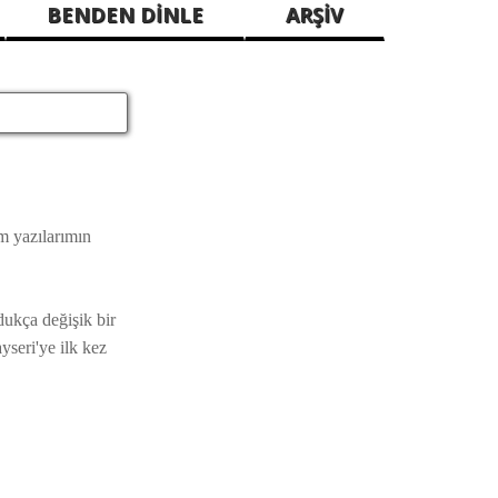
BENDEN DİNLE
ARŞİV
m yazılarımın
ukça değişik bir
yseri'ye ilk kez