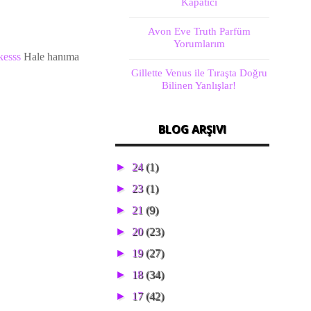
Kapatıcı
Avon Eve Truth Parfüm
Yorumlarım
kesss
Hale hanıma
Gillette Venus ile Tıraşta Doğru
Bilinen Yanlışlar!
BLOG ARŞIVI
►
24
(1)
►
23
(1)
►
21
(9)
►
20
(23)
►
19
(27)
►
18
(34)
►
17
(42)