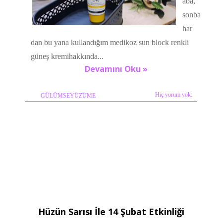
aba,
sonba
har
dan bu yana kullandığım medikoz sun block renkli
güneş kremihakkında...
Devamını Oku »
Hiç yorum yok:
GÜLÜMSEYÜZÜME
Hüzün Sarısı İle 14 Şubat Etkinliği