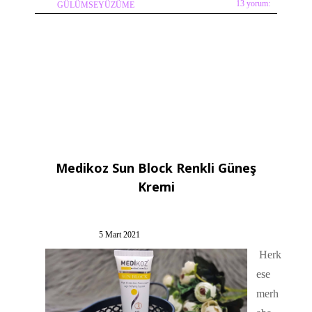
13 yorum:
GÜLÜMSEYÜZÜME
Medikoz Sun Block Renkli Güneş
Kremi
5 Mart 2021
Herk
ese
merh