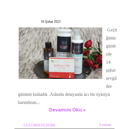
16 Şubat 2021
Geçti
ğimiz
günle
rde
14
şubat
sevgil
iler
gününü kutladık .Aslında detayında acı bir öyküyü
barındıran...
Devamını Oku »
6 yorum:
GÜLÜMSEYÜZÜME