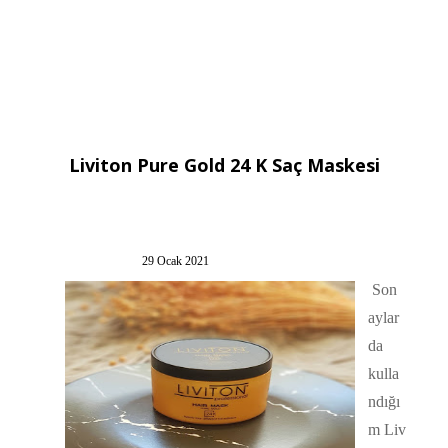
Liviton Pure Gold 24 K Saç Maskesi
29 Ocak 2021
Son
aylar
da
kulla
ndığı
m Liv