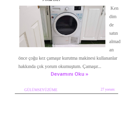
Ken
dim
de
satın
almad
an
önce çoğu kez çamaşır kurutma makinesi kullananlar
hakkında çok yorum okumuştum. Çamaşır...
Devamını Oku »
27 yorum:
GÜLÜMSEYÜZÜME