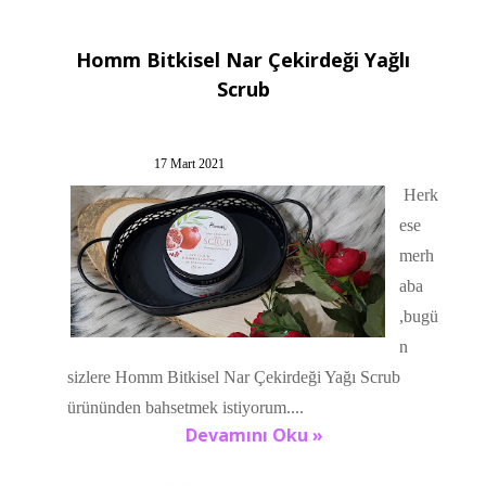
Homm Bitkisel Nar Çekirdeği Yağlı
Scrub
17 Mart 2021
Herk
ese
merh
aba
,bugü
n
sizlere Homm Bitkisel Nar Çekirdeği Yağı Scrub
ürününden bahsetmek istiyorum....
Devamını Oku »