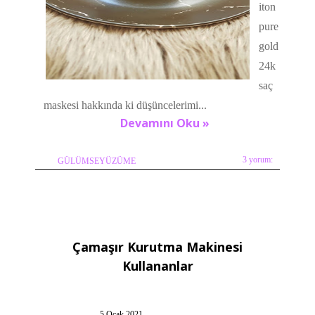
iton
pure
gold
24k
saç
maskesi hakkında ki düşüncelerimi...
Devamını Oku »
3 yorum:
GÜLÜMSEYÜZÜME
Çamaşır Kurutma Makinesi
Kullananlar
5 Ocak 2021