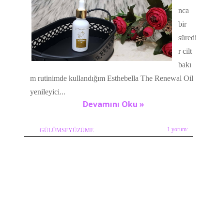
nca
bir
süredi
r cilt
bakı
m rutinimde kullandığım Esthebella The Renewal Oil
yenileyici...
Devamını Oku »
1 yorum:
GÜLÜMSEYÜZÜME