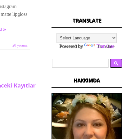
instagram
matte lipgloss
TRANSLATE
u »
Powered by
Translate
20 yorum:
HAKKIMDA
ceki Kayıtlar