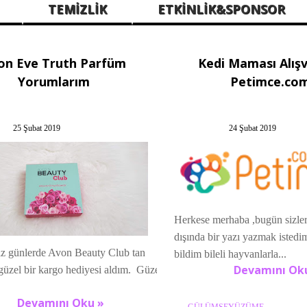
TEMİZLİK
ETKİNLİK&SPONSOR
on Eve Truth Parfüm
Kedi Maması Alışve
Yorumlarım
Petimce.co
25 Şubat 2019
24 Şubat 2019
Herkese merhaba ,bugün sizle
dışında bir yazı yazmak isted
z günlerde Avon Beauty Club tan
bildim bileli hayvanlarla...
Devamını Ok
güzel bir kargo hediyesi aldım. Güzel
Devamını Oku »
GÜLÜMSEYÜZÜME