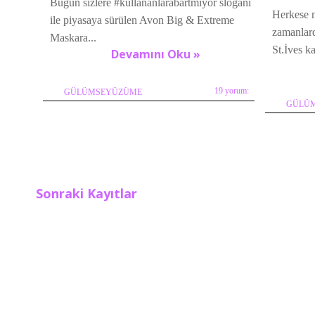
Bugün sizlere #kullananlarabartmıyor sloganı
Herkese m
ile piyasaya sürülen Avon Big & Extreme
zamanlard
Maskara...
St.İves ka
Devamını Oku »
19 yorum:
GÜLÜMSEYÜZÜME
GÜLÜ
Sonraki Kayıtlar