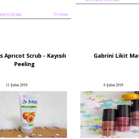
25 yorum:
MSEYÜZÜME
es Aprıcot Scrub - Kayısılı
Gabrini Likit Ma
Peeling
11 Şubat 2019
6 Şubat 2019