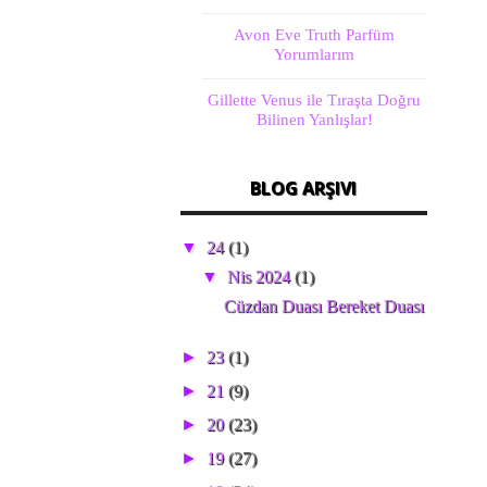
Avon Eve Truth Parfüm
Yorumlarım
Gillette Venus ile Tıraşta Doğru
Bilinen Yanlışlar!
BLOG ARŞIVI
▼
24
(1)
▼
Nis 2024
(1)
Cüzdan Duası Bereket Duası
►
23
(1)
►
21
(9)
►
20
(23)
►
19
(27)