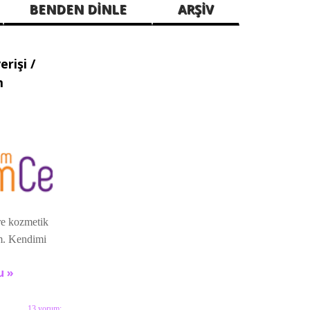
BENDEN DİNLE
ARŞİV
rişi /
m
re kozmetik
im. Kendimi
u »
13 yorum: