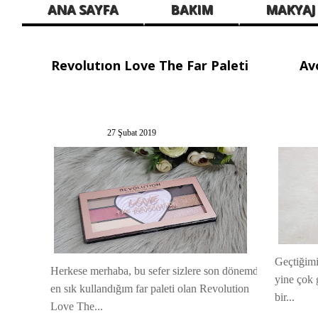
ANA SAYFA
BAKIM
MAKYAJ
Revolutıon Love The Far Paleti
Av
27 Şubat 2019
Geçtiğimi
Herkese merhaba, bu sefer sizlere son dönemde
yine çok 
en sık kullandığım far paleti olan Revolution
bir...
Love The...