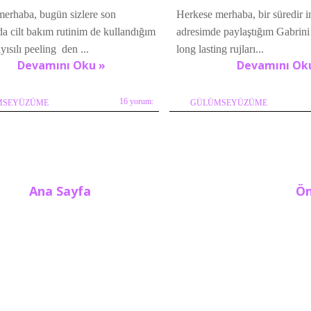
erhaba, bugün sizlere son
Herkese merhaba, bir süredir 
a cilt bakım rutinim de kullandığım
adresimde paylaştığım Gabrini 
yısılı peeling den ...
long lasting rujları...
Devamını Oku »
Devamını Ok
16 yorum:
MSEYÜZÜME
GÜLÜMSEYÜZÜME
Ana Sayfa
Ön