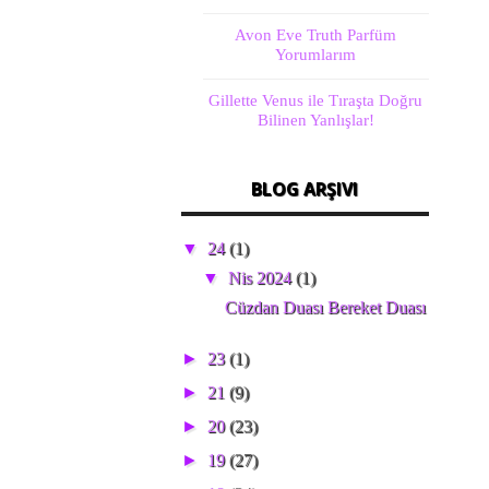
Avon Eve Truth Parfüm
Yorumlarım
Gillette Venus ile Tıraşta Doğru
Bilinen Yanlışlar!
BLOG ARŞIVI
▼
24
(1)
▼
Nis 2024
(1)
Cüzdan Duası Bereket Duası
►
23
(1)
►
21
(9)
►
20
(23)
►
19
(27)