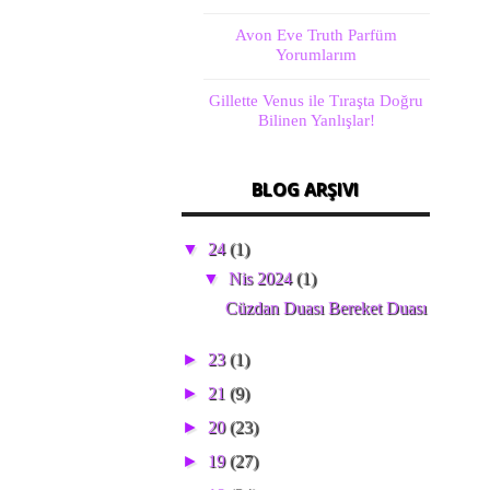
Avon Eve Truth Parfüm
Yorumlarım
Gillette Venus ile Tıraşta Doğru
Bilinen Yanlışlar!
BLOG ARŞIVI
▼
24
(1)
▼
Nis 2024
(1)
Cüzdan Duası Bereket Duası
►
23
(1)
►
21
(9)
►
20
(23)
►
19
(27)