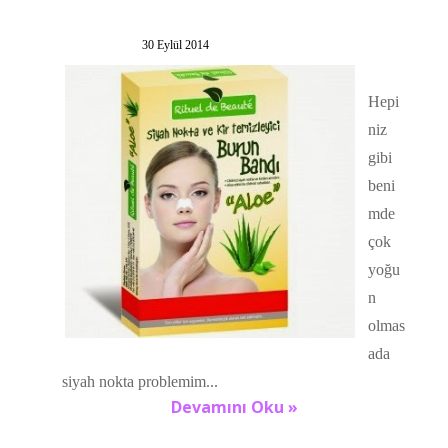
30 Eylül 2014
Hepi
niz
gibi
beni
mde
çok
yoğu
n
olmas
ada
siyah nokta problemim...
Devamını Oku »