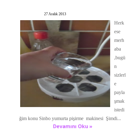
27 Aralık 2013
Herk
ese
merh
aba
,bugü
n
sizlerl
e
payla
şmak
istedi
ğim konu Sinbo yumurta pişirme makinesi Şimdi...
Devamını Oku »