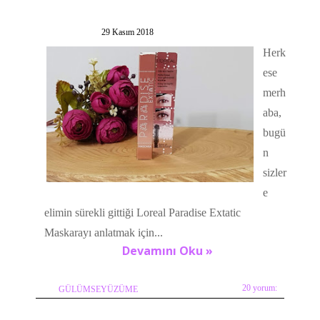
29 Kasım 2018
Herk
ese
merh
aba,
bugü
n
sizler
e
elimin sürekli gittiği Loreal Paradise Extatic
Maskarayı anlatmak için...
Devamını Oku »
20 yorum:
GÜLÜMSEYÜZÜME