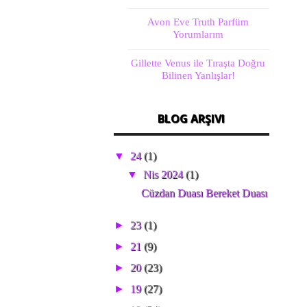
Avon Eve Truth Parfüm
Yorumlarım
Gillette Venus ile Tıraşta Doğru
Bilinen Yanlışlar!
BLOG ARŞIVI
▼
24
(1)
▼
Nis 2024
(1)
Cüzdan Duası Bereket Duası
►
23
(1)
►
21
(9)
►
20
(23)
►
19
(27)