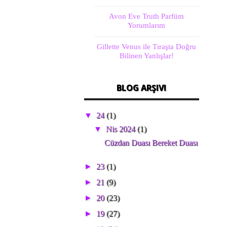
Avon Eve Truth Parfüm
Yorumlarım
Gillette Venus ile Tıraşta Doğru
Bilinen Yanlışlar!
BLOG ARŞIVI
▼
24
(1)
▼
Nis 2024
(1)
Cüzdan Duası Bereket Duası
►
23
(1)
►
21
(9)
►
20
(23)
►
19
(27)