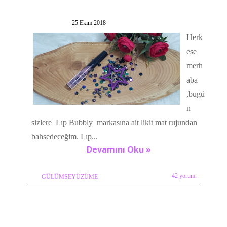
25 Ekim 2018
Herk
ese
merh
aba
,bugü
n
sizlere Lıp Bubbly markasına ait likit mat rujundan
bahsedeceğim. Lıp...
Devamını Oku »
42 yorum:
GÜLÜMSEYÜZÜME