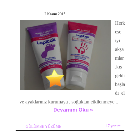
2 Kasım 2015
Herk
ese
iyi
akşa
mlar
,kış
geldi
başla
dı el
ve ayaklarınız kurumaya , soğuktan etkilenmeye...
Devamını Oku »
17 yorum:
GÜLÜMSE YÜZÜME