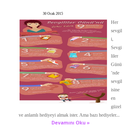
30 Ocak 2015
Her
sevgil
i,
Sevgi
liler
Günü
’nde
sevgil
isine
en
güzel
ve anlamlı hediyeyi almak ister. Ama bazı hediyeler...
Devamını Oku »