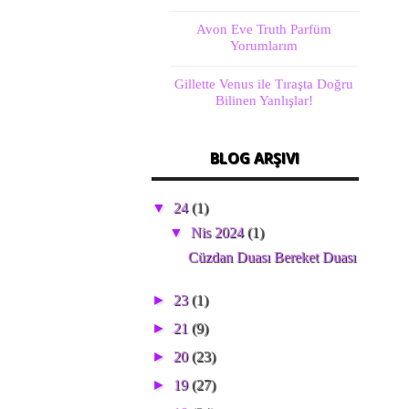
Avon Eve Truth Parfüm
Yorumlarım
Gillette Venus ile Tıraşta Doğru
Bilinen Yanlışlar!
BLOG ARŞIVI
▼
24
(1)
▼
Nis 2024
(1)
Cüzdan Duası Bereket Duası
►
23
(1)
►
21
(9)
►
20
(23)
►
19
(27)