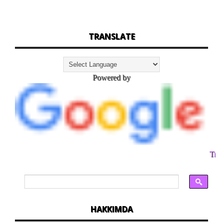
TRANSLATE
Powered by
Tran
HAKKIMDA