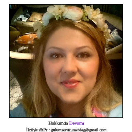
Hakkımda
Devamı
İletişim&Pr :
gulumseyuzumeblog@gmail.com