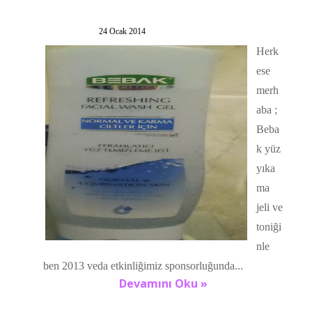
24 Ocak 2014
Herk
ese
merh
aba ;
Beba
k yüz
yıka
ma
jeli ve
toniği
nle
ben 2013 veda etkinliğimiz sponsorluğunda...
Devamını Oku »