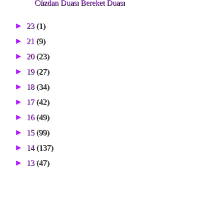
Cüzdan Duası Bereket Duası
►
23
(1)
►
21
(9)
►
20
(23)
►
19
(27)
►
18
(34)
►
17
(42)
►
16
(49)
►
15
(99)
►
14
(137)
►
13
(47)