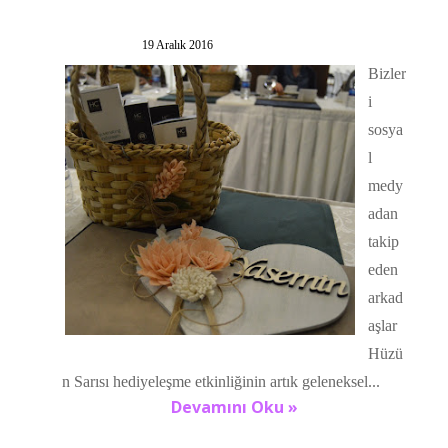
19 Aralık 2016
Bizler
i
sosya
l
medy
adan
takip
eden
arkad
aşlar
Hüzü
n Sarısı hediyeleşme etkinliğinin artık geleneksel...
Devamını Oku »