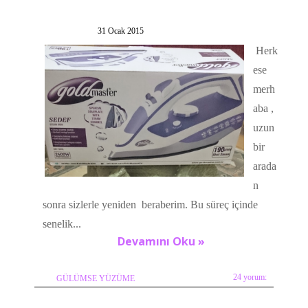
31 Ocak 2015
Herk
ese
merh
aba ,
uzun
bir
arada
n
sonra sizlerle yeniden beraberim. Bu süreç içinde
senelik...
Devamını Oku »
24 yorum:
GÜLÜMSE YÜZÜME