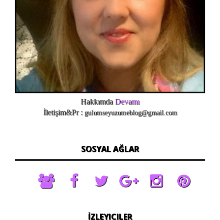
Hakkımda
Devamı
İletişim&Pr :
gulumseyuzumeblog@gmail.com
SOSYAL AĞLAR
İZLEYICILER