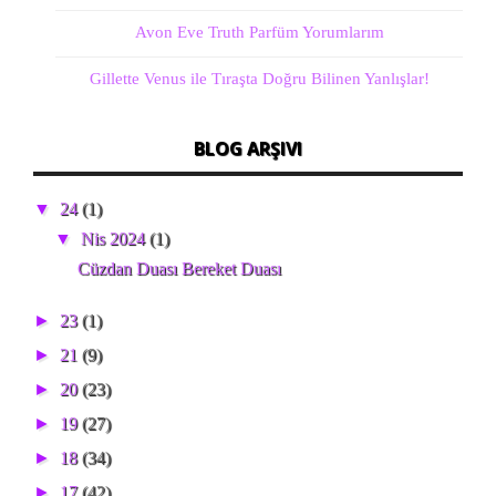
Avon Eve Truth Parfüm Yorumlarım
Gillette Venus ile Tıraşta Doğru Bilinen Yanlışlar!
BLOG ARŞIVI
▼
24
(1)
▼
Nis 2024
(1)
Cüzdan Duası Bereket Duası
►
23
(1)
►
21
(9)
►
20
(23)
►
19
(27)
►
18
(34)
►
17
(42)