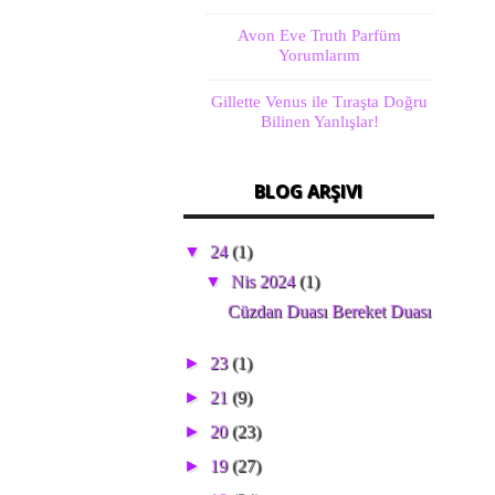
Avon Eve Truth Parfüm
Yorumlarım
Gillette Venus ile Tıraşta Doğru
Bilinen Yanlışlar!
BLOG ARŞIVI
▼
24
(1)
▼
Nis 2024
(1)
Cüzdan Duası Bereket Duası
►
23
(1)
►
21
(9)
►
20
(23)
►
19
(27)