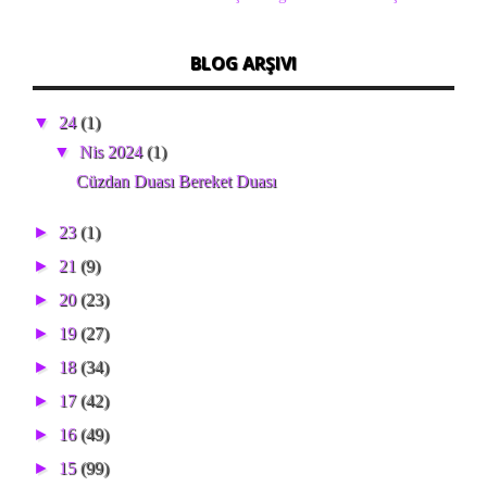
BLOG ARŞIVI
▼
24
(1)
▼
Nis 2024
(1)
Cüzdan Duası Bereket Duası
►
23
(1)
►
21
(9)
►
20
(23)
►
19
(27)
►
18
(34)
►
17
(42)
►
16
(49)
►
15
(99)