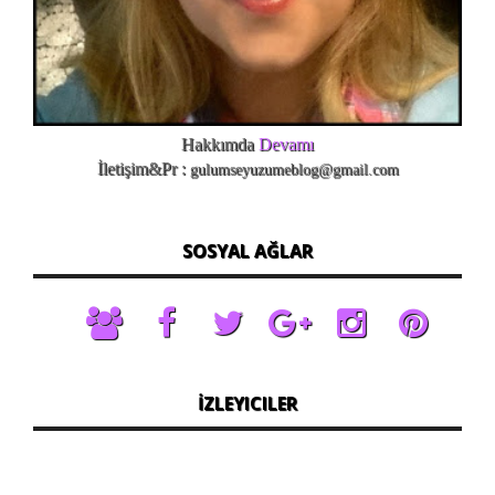
Hakkımda
Devamı
İletişim&Pr :
gulumseyuzumeblog@gmail.com
SOSYAL AĞLAR
İZLEYICILER