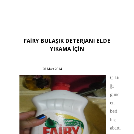
FAİRY BULAŞIK DETERJANI ELDE
YIKAMA İÇİN
26 Mart 2014
Çıktı
ğı
günd
en
beri
hiç
abartı