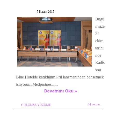
7 Kasım 2015
Bugü
n size
25
ekim
tarihi
nde
Radis
son
Blue Hotelde katıldığım Pril lansmanından bahsetmek
istiyorum.Medpartnesin...
Devamını Oku »
34 yorum:
GÜLÜMSE YÜZÜME