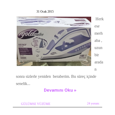
31 Ocak 2015
Herk
ese
merh
aba ,
uzun
bir
arada
n
sonra sizlerle yeniden beraberim. Bu süreç içinde
senelik...
Devamını Oku »
24 yorum:
GÜLÜMSE YÜZÜME