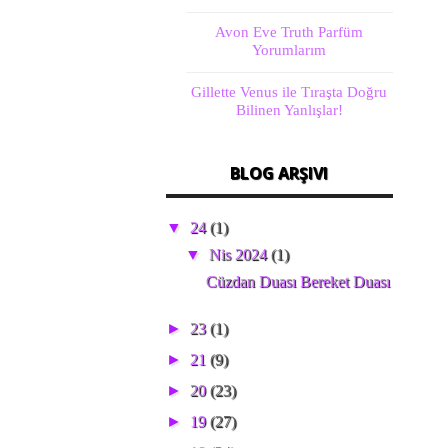
Avon Eve Truth Parfüm
Yorumlarım
Gillette Venus ile Tıraşta Doğru
Bilinen Yanlışlar!
BLOG ARŞIVI
▼
24
(1)
▼
Nis 2024
(1)
Cüzdan Duası Bereket Duası
►
23
(1)
►
21
(9)
►
20
(23)
►
19
(27)