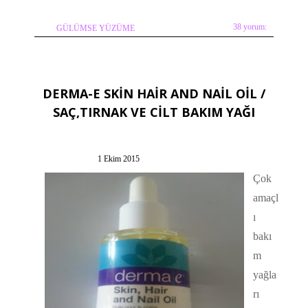
38 yorum:
GÜLÜMSE YÜZÜME
DERMA-E SKİN HAİR AND NAİL OİL /
SAÇ,TIRNAK VE CİLT BAKIM YAĞI
1 Ekim 2015
Çok
amaçl
ı
bakı
m
yağla
rı