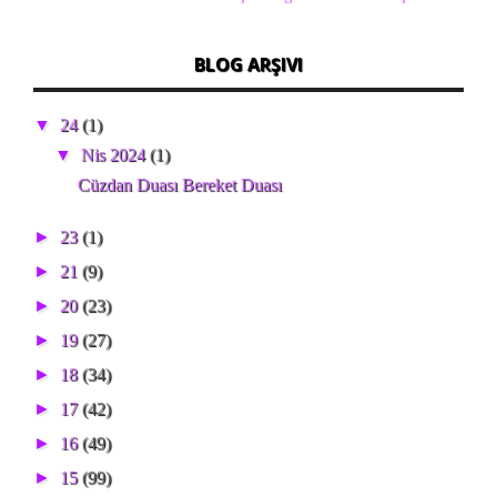
BLOG ARŞIVI
▼
24
(1)
▼
Nis 2024
(1)
Cüzdan Duası Bereket Duası
►
23
(1)
►
21
(9)
►
20
(23)
►
19
(27)
►
18
(34)
►
17
(42)
►
16
(49)
►
15
(99)