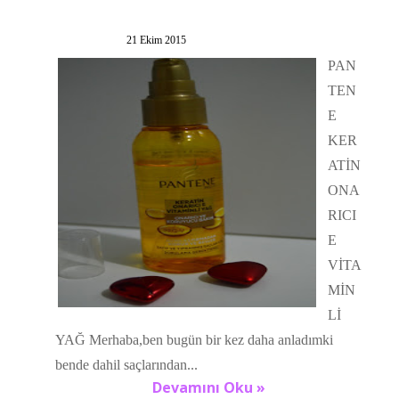
21 Ekim 2015
PAN
TEN
E
KER
ATİN
ONA
RICI
E
VİTA
MİN
Lİ
YAĞ Merhaba,ben bugün bir kez daha anladımki
bende dahil saçlarından...
Devamını Oku »