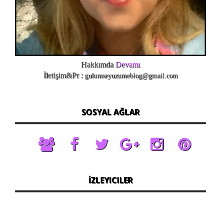
Hakkımda
Devamı
İletişim&Pr :
gulumseyuzumeblog@gmail.com
SOSYAL AĞLAR
İZLEYICILER