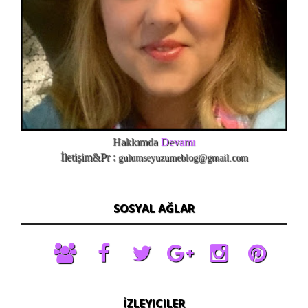
Hakkımda
Devamı
İletişim&Pr :
gulumseyuzumeblog@gmail.com
SOSYAL AĞLAR
İZLEYICILER