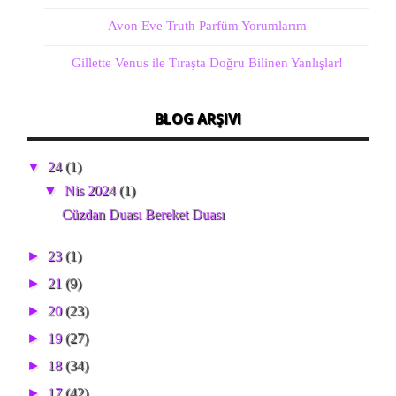
Avon Eve Truth Parfüm Yorumlarım
Gillette Venus ile Tıraşta Doğru Bilinen Yanlışlar!
BLOG ARŞIVI
▼
24
(1)
▼
Nis 2024
(1)
Cüzdan Duası Bereket Duası
►
23
(1)
►
21
(9)
►
20
(23)
►
19
(27)
►
18
(34)
►
17
(42)