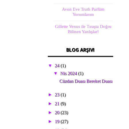
Avon Eve Truth Parfüm
Yorumlarım
Gillette Venus ile Tıraşta Doğru
Bilinen Yanlışlar!
BLOG ARŞIVI
▼
24
(1)
▼
Nis 2024
(1)
Cüzdan Duası Bereket Duası
►
23
(1)
►
21
(9)
►
20
(23)
►
19
(27)