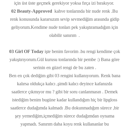
için üst üste geçmek gerekiyor yoksa fırça izi bırakıyor.
02 Beauty-Approved
kahve tonlarında bir nude renk .Bu
renk konusunda kararsızım sevip sevmediğim arasında gidip
geliyorum.Kendime nude tonları pek yakıştıramadığım için
olabilir sanırım .
03 Girl OF Today
işte benim favorim .bu rengi kendime çok
yakıştırıyorum.Gül kurusu tonlarında bir pembe :) Bana göre
serinin en güzel rengi de bu zaten .
Ben en çok dediğim gibi 03 rengini kullanıyorum. Renk bana
kalırsa oldukça kalıcı ,şimdi kalıcı deyince kafanızda
saatlerce çıkmıyor mu ? gibi bir soru canlanmasın . Demek
istediğim benim bugüne kadar kullandığım hiç bir lipgloss
saatlerce dudağımda kalmadı .Bu dokunmadığım sürece ,bir
şey yemediğim,içmediğim sürece dudağımdan oynama
yapmadı. Sanırım daha koyu renk kullananlar bu