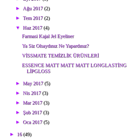
►
Ağu 2017
(2)
►
Tem 2017
(2)
▼
Haz 2017
(4)
Farmasi Kajal Jel Eyeliner
Ya Siz Olsaydınız Ne Yapardınız?
VİSSMATE TEMİZLİK ÜRÜNLERİ
ESSENCE MATT MATT MATT LONGLASTİNG
LİPGLOSS
►
May 2017
(5)
►
Nis 2017
(3)
►
Mar 2017
(3)
►
Şub 2017
(3)
►
Oca 2017
(5)
►
16
(49)