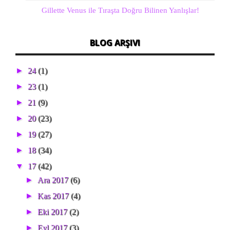
Gillette Venus ile Tıraşta Doğru Bilinen Yanlışlar!
BLOG ARŞIVI
►
24
(1)
►
23
(1)
►
21
(9)
►
20
(23)
►
19
(27)
►
18
(34)
▼
17
(42)
►
Ara 2017
(6)
►
Kas 2017
(4)
►
Eki 2017
(2)
►
Eyl 2017
(3)