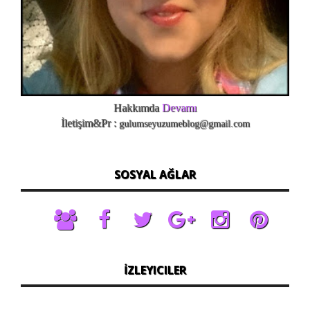
Hakkımda
Devamı
İletişim&Pr :
gulumseyuzumeblog@gmail.com
SOSYAL AĞLAR
İZLEYICILER