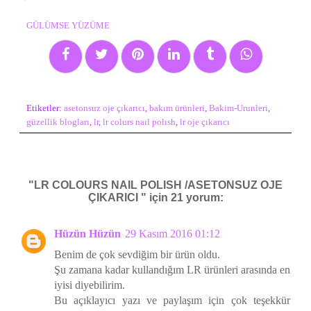
GÜLÜMSE YÜZÜME
Etiketler:
asetonsuz oje çıkarıcı
,
bakım ürünleri
,
Bakim-Urunleri
,
güzellik blogları
,
lr
,
lr colurs naıl polısh
,
lr oje çıkarıcı
"LR COLOURS NAIL POLISH /ASETONSUZ OJE
ÇIKARICI " için 21 yorum:
Hüzün Hüzün
29 Kasım 2016 01:12
Benim de çok sevdiğim bir ürün oldu.
Şu zamana kadar kullandığım LR ürünleri arasında en
iyisi diyebilirim.
Bu açıklayıcı yazı ve paylaşım için çok teşekkür