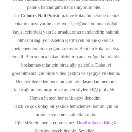
pamuk harcadığımı hatırlamıyorum bile...
Lr Colours Nail Polısh
hızlı ve kolay bir şekilde ojenizi
çıkartmanıza yardımcı oluyor. İçeriğinde bulunan doğal
kayısı çekirdeği yağı ile tırnaklarınızı nemlendirip bakımlı
olmasını sağlıyor. Aseton içermeyen bu oje çıkarıcısı
,beklenenden biraz yoğun kokuyor. Beni bu koku rahatsız
etmedi .Ben sonuca bakan biriyim :) ama yoğun kokulardan
hoşlanmayanlar için biraz ağır gelebilir. Daha iyi
görebilmeniz için birde video çektim ve aşağıya yükledim.
Deneyimlemeden önce bir çok arkadaşımdan memnun
kalacağımı duymuştum ve aynen söylenildiği gibi oldu .
Hemen hemen her renk ojeyi denedim.
Hızlı ve çok kolay bir şekilde temizlemesi benim için bu
ürünü sevmemde çok etkili oldu.
Eğer sizlerde merak ediyorsanız.
Hüzün Sarısı Blog
ile
iletişime geçebilirsiniz. Sevgiler...