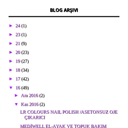
BLOG ARŞIVI
►
24
(1)
►
23
(1)
►
21
(9)
►
20
(23)
►
19
(27)
►
18
(34)
►
17
(42)
▼
16
(49)
►
Ara 2016
(2)
▼
Kas 2016
(2)
LR COLOURS NAIL POLISH /ASETONSUZ OJE
ÇIKARICI
MEDİWELL EL-AYAK VE TOPUK BAKIM