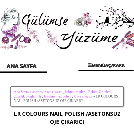
☰MENÜAÇ/KAPA
ANA SAYFA
Ana Sayfa
»
asetonsuz oje çıkarıcı
,
bakım ürünleri
,
Bakim-Urunleri
,
güzellik blogları
,
lr
,
lr colurs naıl polısh
,
lr oje çıkarıcı
» LR COLOURS
NAIL POLISH /ASETONSUZ OJE ÇIKARICI
LR COLOURS NAIL POLISH /ASETONSUZ
OJE ÇIKARICI