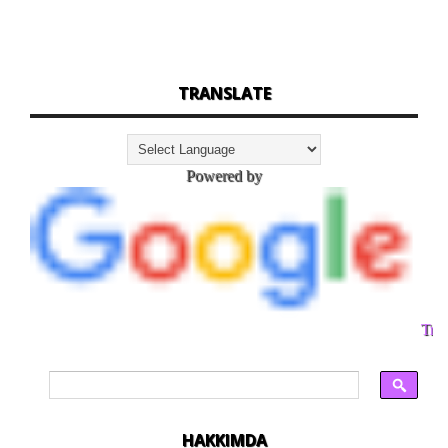
TRANSLATE
Powered by
Tran
HAKKIMDA