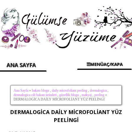
☰MENÜAÇ/KAPA
ANA SAYFA
Ana Sayfa
»
bakım blogu
,
daily microfoliant peeling
,
dermalogica
,
dermalogica cilt bakım ürünleri
,
güzellik blogu
,
makyaj
,
peeling
»
DERMALOGİCA DAİLY MİCROFOLİANT YÜZ PEELİNGİ
DERMALOGİCA DAİLY MİCROFOLİANT YÜZ
PEELİNGİ