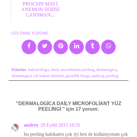
PROCSIN MAVİ
ANEMON SERİSİ
LANSMAN...
GÜLÜMSE YÜZÜME
Etiketler:
bakım blogu
,
daily microfoliant peeling
,
dermalogica
,
dermalogica cilt bakım ürünleri
,
güzellik blogu
,
makyaj
,
peeling
"DERMALOGİCA DAİLY MİCROFOLİANT YÜZ
PEELİNGİ " için 17 yorum:
audrey
29 Eylül 2015 16:35
bu peeling hakikaten çok iyi ben de kullanıyorum çok