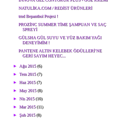
NATULİKA.COM / REDİST ÜRÜNLERİ
trnd Bepanthol Projesi !
PROZİNC SUMMER TİME ŞAMPUAN VE SAÇ
SPREYİ
GÜLSHA GÜL SUYU VE YÜZ BAKIM YAĞI
DENEYİMİM !
PANTENE ALTIN KELEBEK ÖDÜLLERİ’NE
GERİ SAYIM HEYEC...
►
Ağu 2015
(6)
►
Tem 2015
(7)
►
Haz 2015
(7)
►
May 2015
(8)
►
Nis 2015
(10)
►
Mar 2015
(11)
►
Şub 2015
(8)