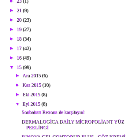
►
23
(1)
►
21
(9)
►
20
(23)
►
19
(27)
►
18
(34)
►
17
(42)
►
16
(49)
▼
15
(99)
►
Ara 2015
(6)
►
Kas 2015
(10)
►
Eki 2015
(8)
▼
Eyl 2015
(8)
Sonbaharı Rexona ile karşılayın!
DERMALOGİCA DAİLY MİCROFOLİANT YÜZ
PEELİNGİ
INNOVA GEL CONTORUR PLUS - GÖZ KREMİ