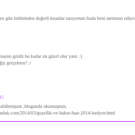
en gün birbirinden değerli insanlar tanıyorum buda beni memnun ediyo
nsanın gönlü bu kadar mı güzel olur yani. :)
ğiz gerçekten? :/
45
nabilirmişsin ,blogunda okumuştum.
buduk.com/2014/03/guzellik-ve-bakm-fuar-2014-baslyor.html