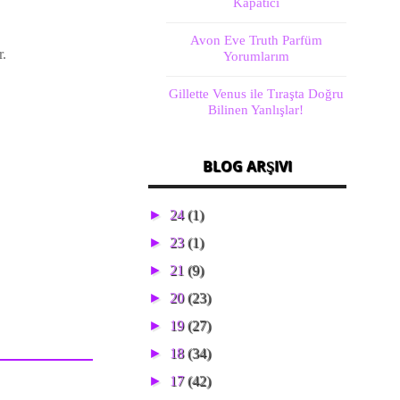
Kapatıcı
Avon Eve Truth Parfüm
r.
Yorumlarım
Gillette Venus ile Tıraşta Doğru
Bilinen Yanlışlar!
BLOG ARŞIVI
►
24
(1)
►
23
(1)
►
21
(9)
►
20
(23)
►
19
(27)
►
18
(34)
►
17
(42)