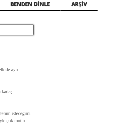
BENDEN DİNLE
ARŞİV
lkide ayrı
arkadaş
l temin edeceğimi
iyle çok mutlu