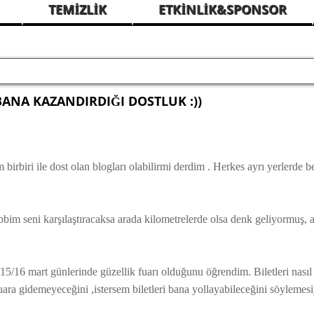
TEMİZLİK
ETKİNLİK&SPONSOR
NA KAZANDIRDIĞI DOSTLUK :))
biri ile dost olan blogları olabilirmi derdim . Herkes ayrı yerlerde be
bim seni karşılaştıracaksa arada kilometrelerde olsa denk geliyormuş, 
/15/16 mart günlerinde güzellik fuarı olduğunu öğrendim. Biletleri nası
fuara gidemeyeceğini ,istersem biletleri bana yollayabileceğini söylemes