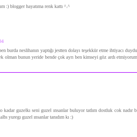
m :) blogger hayatıma renk kattı ^.^
04
ben burda neslihanın yaptığı jestten dolayı teşekkür etme ihtiyacı duy
k olman bunun yeride bende çok ayrı ben kimseyi göz ardı etmiyoru
 o kadar guzelkı seni guzel ınsanlar buluyor tatlım dostluk cok nadır 
bı yuregı guzel ınsanlar tanıdım kı :)