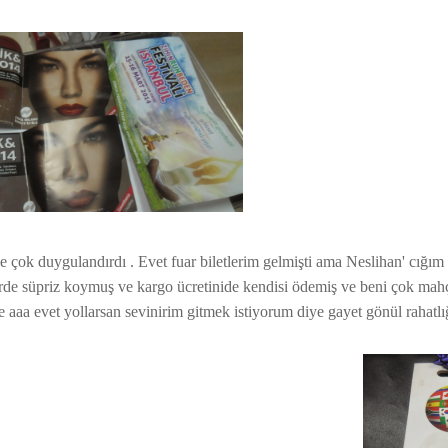
 çok duygulandırdı . Evet fuar biletlerim gelmişti ama Neslihan' cığım
birde süpriz koymuş ve kargo ücretinide kendisi ödemiş ve beni çok mah
aaa evet yollarsan sevinirim gitmek istiyorum diye gayet gönül rahatlığ