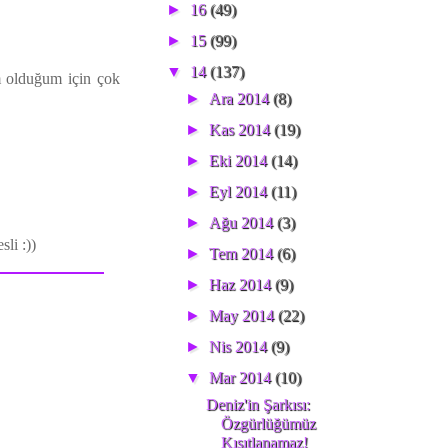
►
16
(49)
►
15
(99)
▼
14
(137)
m olduğum için çok
►
Ara 2014
(8)
►
Kas 2014
(19)
►
Eki 2014
(14)
►
Eyl 2014
(11)
►
Ağu 2014
(3)
li :))
►
Tem 2014
(6)
►
Haz 2014
(9)
►
May 2014
(22)
►
Nis 2014
(9)
▼
Mar 2014
(10)
Deniz'in Şarkısı:
Özgürlüğümüz
Kısıtlanamaz!