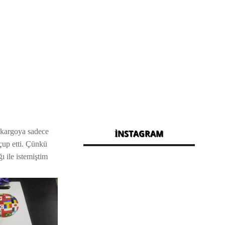
 kargoya sadece
İNSTAGRAM
çup etti. Çünkü
ı ile istemiştim