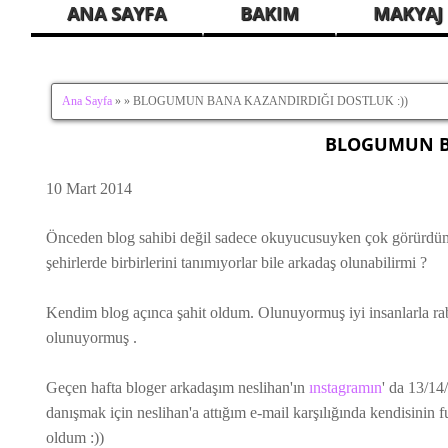
ANA SAYFA
BAKIM
MAKYAJ
Ana Sayfa
» » BLOGUMUN BANA KAZANDIRDIĞI DOSTLUK :))
BLOGUMUN BA
10 Mart 2014
Önceden blog sahibi değil sadece okuyucusuyken çok görürdüm bir
şehirlerde birbirlerini tanımıyorlar bile arkadaş olunabilirmi ?
Kendim blog açınca şahit oldum. Olunuyormuş iyi insanlarla rab
olunuyormuş .
Geçen hafta bloger arkadaşım neslihan'ın
ınstagramın
' da 13/14
danışmak için neslihan'a attığım e-mail karşılığında kendisinin 
oldum :))