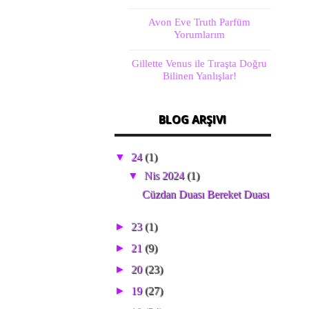
Avon Eve Truth Parfüm
Yorumlarım
Gillette Venus ile Tıraşta Doğru
Bilinen Yanlışlar!
BLOG ARŞIVI
▼
24
(1)
▼
Nis 2024
(1)
Cüzdan Duası Bereket Duası
►
23
(1)
►
21
(9)
►
20
(23)
►
19
(27)